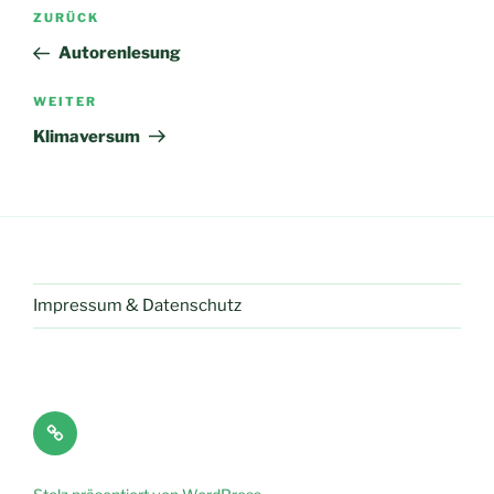
Beitragsnavigation
Vorheriger
ZURÜCK
Beitrag
Autorenlesung
Nächster
WEITER
Beitrag
Klimaversum
Impressum & Datenschutz
Impressum
&
Datenschutz