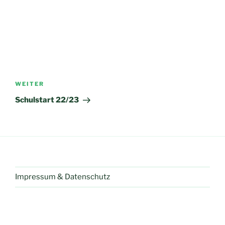
Beitragsnavigation
Nächster
WEITER
Beitrag
Schulstart 22/23
Impressum & Datenschutz