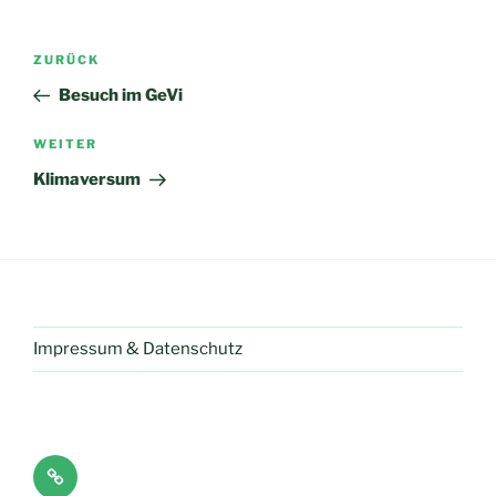
Beitragsnavigation
Vorheriger
ZURÜCK
Beitrag
Besuch im GeVi
Nächster
WEITER
Beitrag
Klimaversum
Impressum & Datenschutz
Impressum