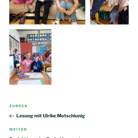
Beitragsnavigation
Vorheriger
ZURÜCK
Beitrag
Lesung mit Ulrike Motschiunig
Nächster
WEITER
Beitrag