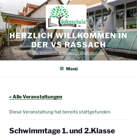
Zum
Inhalt
springen
HERZLICH WILLKOMMEN IN
DER VS RASSACH
Die Volksschule Rassach stellt sich vor
Menü
« Alle Veranstaltungen
Diese Veranstaltung hat bereits stattgefunden.
Schwimmtage 1. und 2.Klasse