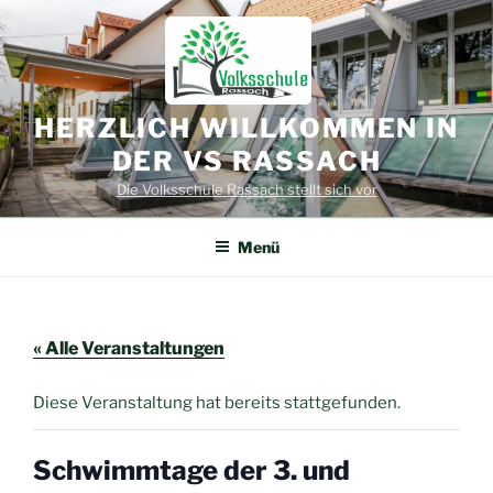
Zum
Inhalt
springen
HERZLICH WILLKOMMEN IN
DER VS RASSACH
Die Volksschule Rassach stellt sich vor
Menü
« Alle Veranstaltungen
Diese Veranstaltung hat bereits stattgefunden.
Schwimmtage der 3. und