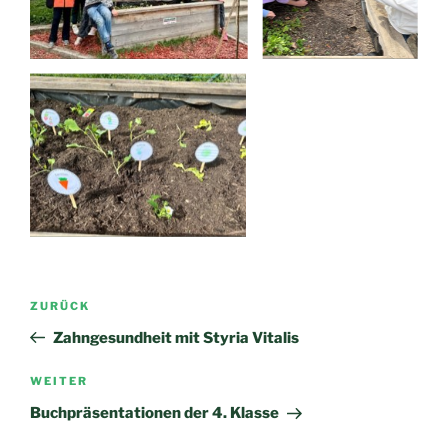
Beitragsnavigation
Vorheriger
ZURÜCK
Beitrag
Zahngesundheit mit Styria Vitalis
Nächster
WEITER
Beitrag
Buchpräsentationen der 4. Klasse