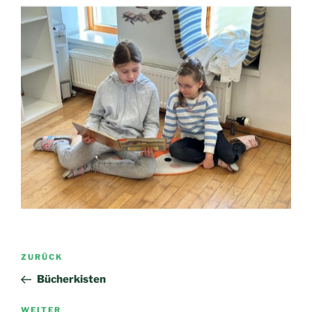
Beitragsnavigation
Vorheriger
ZURÜCK
Beitrag
Bücherkisten
Nächster
WEITER