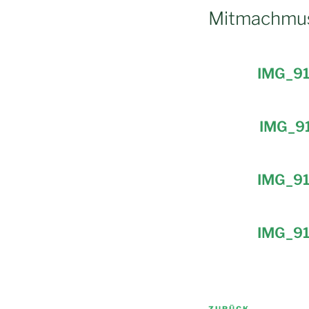
Mitmachmus
IMG_9
IMG_9
IMG_9
IMG_9
Beitragsnav
ZURÜCK