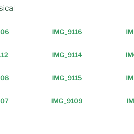
ical
106
IMG_9116
IM
112
IMG_9114
IM
108
IMG_9115
IM
107
IMG_9109
IM
igation