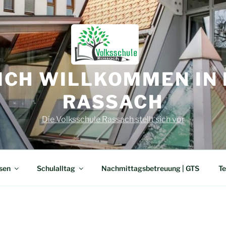
ICH WILLKOMMEN IN 
RASSACH
Die Volksschule Rassach stellt sich vor
sen
Schulalltag
Nachmittagsbetreuung | GTS
Te